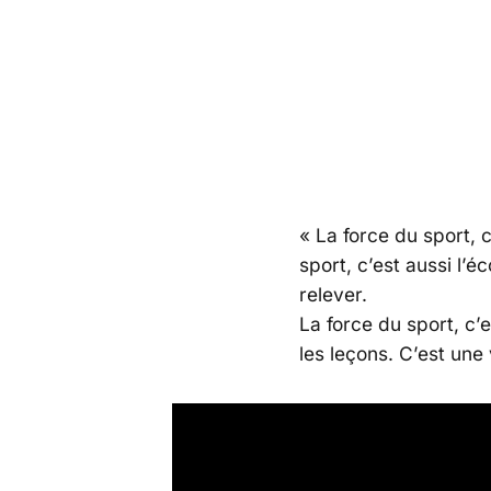
RÉSILIENCE, LE 
ET LA GESTION DE
9 septembre 2021
« La force du sport, 
sport, c’est aussi l’é
relever.
La force du sport, c’e
les leçons. C’est une 