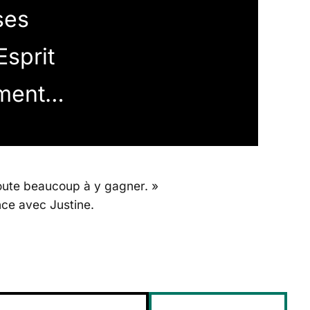
ses
Esprit
ement…
doute beaucoup à y gagner. »
nce avec Justine.