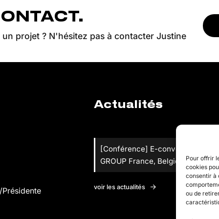
CONTACT.
un projet ? N'hésitez pas à contacter Justine
Actualités
[Conférence] E-convention de Z
Pour offrir 
GROUP France, Belgique et Luxe
cookies pour
consentir à 
comportement
voir les actualités
/Présidente
ou de retire
caractéristi